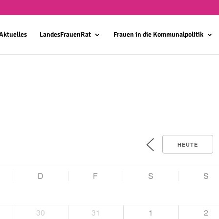
Aktuelles
LandesFrauenRat
Frauen in die Kommunalpolitik
HEUTE
D
F
S
S
30
31
1
2