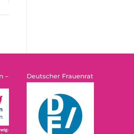
n –
Deutscher Frauenrat
wig-