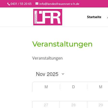
0431 / 55 20 65
info@landesfrauenrat-s-h.de
Startseite
Veranstaltungen
Veranstaltungen
M
D
M
27
28
29