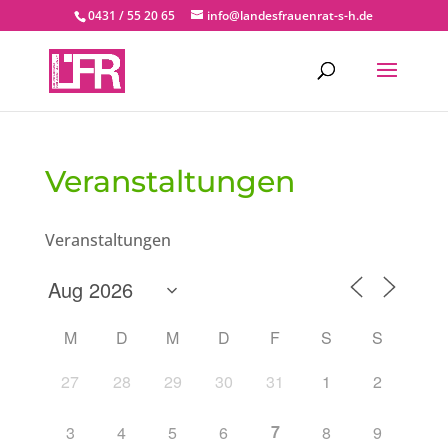
0431 / 55 20 65
info@landesfrauenrat-s-h.de
Veranstaltungen
Veranstaltungen
M
D
M
D
F
S
S
27
28
29
30
31
1
2
7
3
4
5
6
8
9