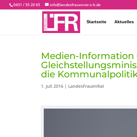
0431 / 55 20 65
info@landesfrauenrat-s-h.de
Startseite
Aktuelles
Medien-Information 01
Gleichstellungsminis
die Kommunalpoliti
1. Juli 2016
|
LandesFrauenRat