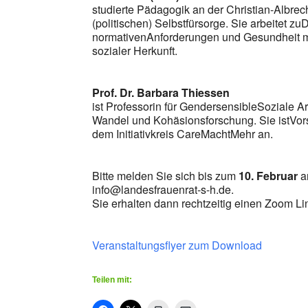
studierte Pädagogik an der Christian-Albrec
(politischen) Selbstfürsorge. Sie arbeitet zu
normativenAnforderungen und Gesundheit mi
sozialer Herkunft.
Prof. Dr. Barbara Thiessen
ist Professorin für GendersensibleSoziale Ar
Wandel und Kohäsionsforschung. Sie istVors
dem Initiativkreis CareMachtMehr an.
Bitte melden Sie sich bis zum
10. Februar
an
info@landesfrauenrat-s-h.de.
Sie erhalten dann rechtzeitig einen Zoom Li
Veranstaltungsflyer zum Download
Teilen mit: