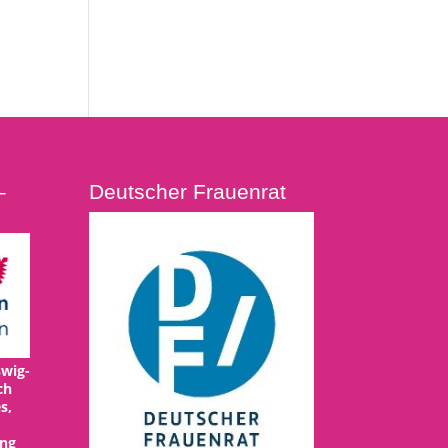
–
Deutscher Frauenrat
wig-
ch
s,
ung