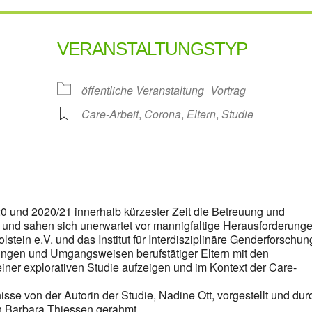
VERANSTALTUNGSTYP
öffentliche Veranstaltung
Vortrag
Care-Arbeit
,
Corona
,
Eltern
,
Studie
oogle Kalender
iCalendar
 und 2020/21 innerhalb kürzester Zeit die Betreuung und
n und sahen sich unerwartet vor mannigfaltige Herausforderung
tein e.V. und das Institut für Interdisziplinäre Genderforschun
rungen und Umgangsweisen berufstätiger Eltern mit den
iner explorativen Studie aufzeigen und im Kontext der Care-
sse von der Autorin der Studie, Nadine Ott, vorgestellt und dur
in Barbara Thiessen gerahmt.