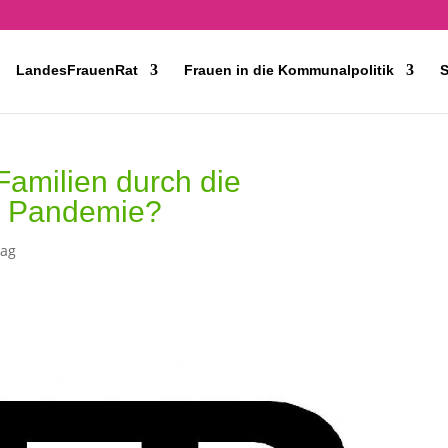
LandesFrauenRat
Frauen in die Kommunalpolitik
S
Familien durch die
r Pandemie?
rag