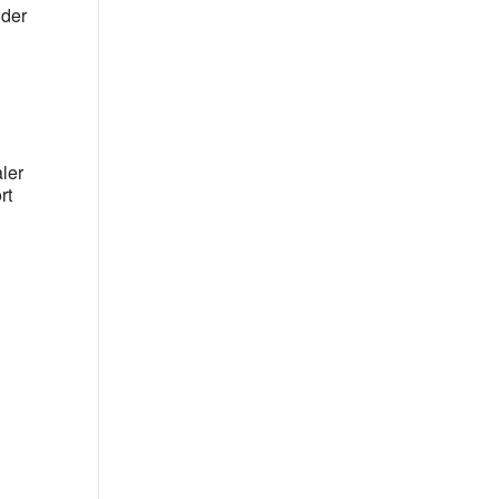
 der
aler
rt