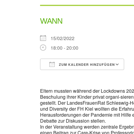
WANN
15/02/2022
18:00 - 20:00
ZUM KALENDER HINZUFÜGEN
ICS herunterladen
G
Eltern mussten während der Lockdowns 2020
Beschulung ihrer Kinder privat organi-siere
gestellt. Der LandesFrauenRat Schleswig-Hols
und Diversity der FH Kiel wollten die Erfah
Herausforderungen der Pandemie mit Hilfe e
Debatte zur Diskussion stellen.
In der Veranstaltung werden zentrale Ergebni
einen Beitrag zur Care-Krise von Professor