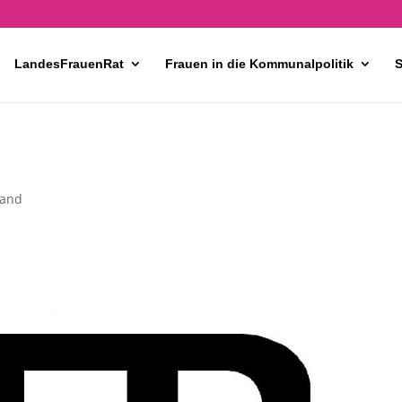
LandesFrauenRat
Frauen in die Kommunalpolitik
S
tand