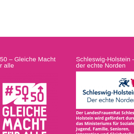
:50 – Gleiche Macht
Schleswig-Holstein 
r alle
der echte Norden
Der LandesFrauenRat Schles
Holstein wird gefördert dur
das Ministeriums für Soziale
Jugend, Familie, Senioren,