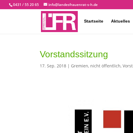
0431 / 55 20 65
info@landesfrauenrat-s-h.de
Startseite
Aktuelles
Vorstandssitzung
17. Sep. 2018
|
Gremien
,
nicht öffentlich
,
Vors