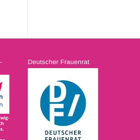
–
Deutscher Frauenrat
wig-
ch
s,