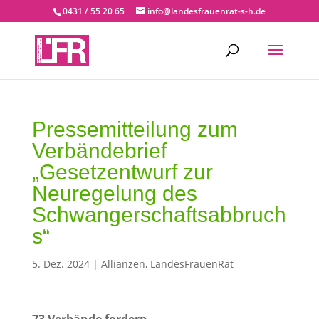
0431 / 55 20 65
info@landesfrauenrat-s-h.de
Pressemitteilung zum
Verbändebrief
„Gesetzentwurf zur
Neuregelung des
Schwangerschaftsabbruch
s“
5. Dez. 2024
|
Allianzen
,
LandesFrauenRat